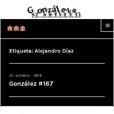
WIDGET
Etiqueta:
Alejandro Díaz
Posted
25 octubre, 2010
on
González #167
Posted
25 octubre, 2010