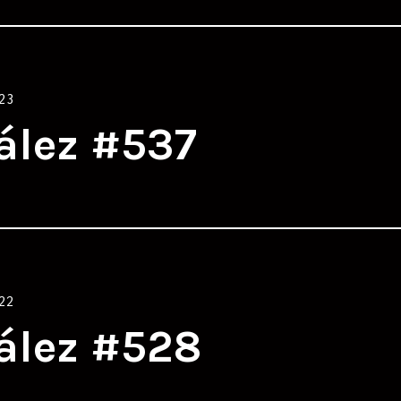
23
ález #537
22
ález #528