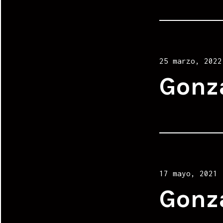
Posted
25 marzo, 2022
on
Gonz
Posted
17 mayo, 2021
on
Gonz