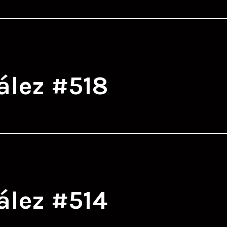
ález #518
ález #514