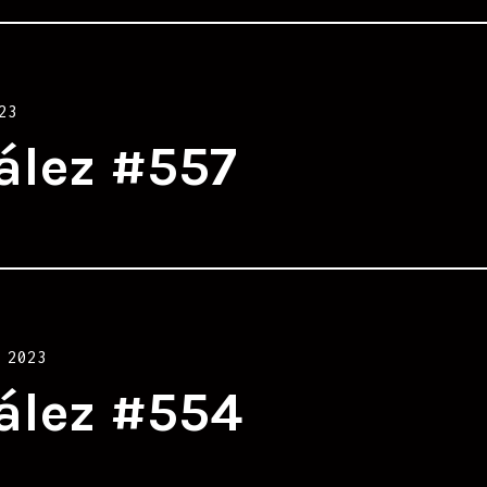
23
ález #557
 2023
ález #554