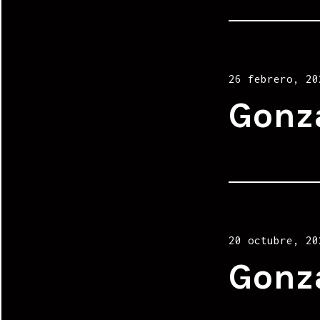
Posted
26 febrero, 20
on
Gonz
Posted
20 octubre, 20
on
Gonz