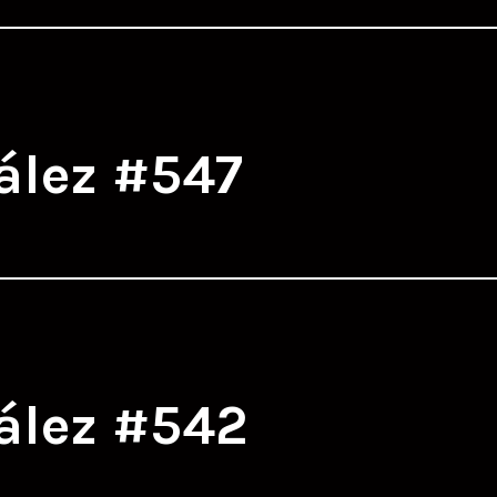
ález #547
ález #542