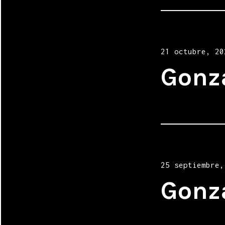
Posted
21 octubre, 20
on
Gonz
Posted
25 septiembre,
on
Gonz