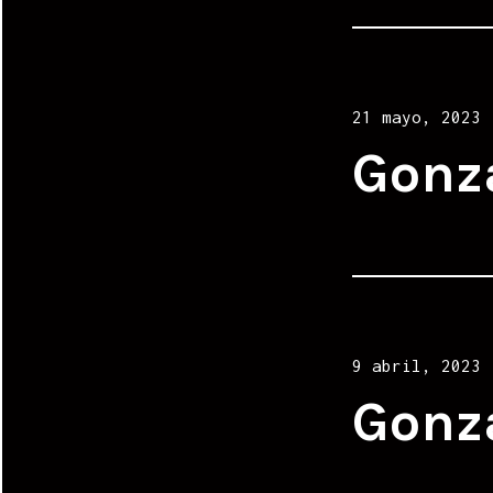
Posted
21 mayo, 2023
on
Gonz
Posted
9 abril, 2023
on
Gonz