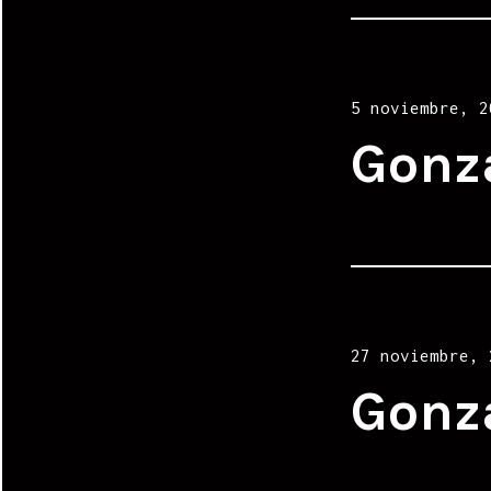
Posted
5 noviembre, 2
on
Gonz
Posted
27 noviembre, 
on
Gonz