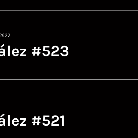
2022
ález #523
ález #521