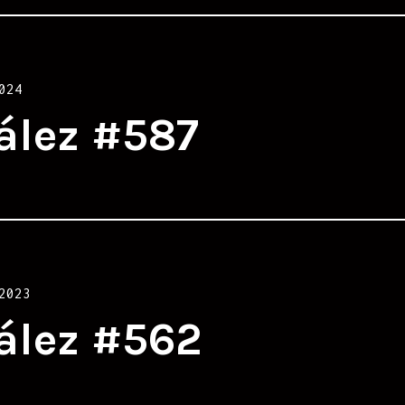
024
ález #587
2023
ález #562