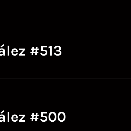
ález #513
ález #500