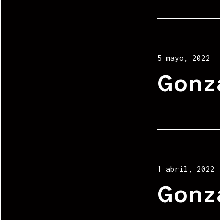
Posted
5 mayo, 2022
on
Gonz
Posted
1 abril, 2022
on
Gonz