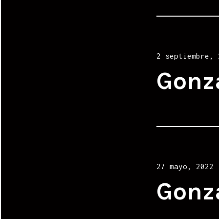
Posted
2 septiembre, 
on
Gonz
Posted
27 mayo, 2022
on
Gonz