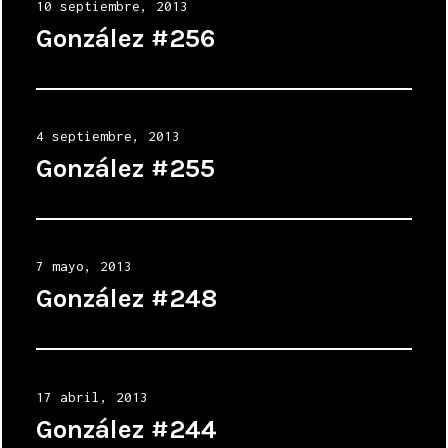
Posted
10 septiembre, 2013
on
González #256
Posted
4 septiembre, 2013
on
González #255
Posted
7 mayo, 2013
on
González #248
Posted
17 abril, 2013
on
González #244