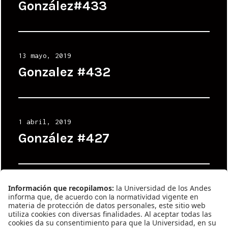
on
González#433
Posted
13 mayo, 2019
on
Gonzalez #432
Posted
1 abril, 2019
on
González #427
Posted
26 noviembre, 2018
on
Gonzalez #415