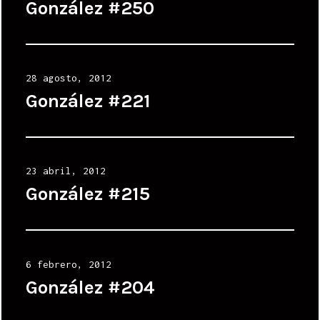
on
González #250
Posted
28 agosto, 2012
on
González #221
Posted
23 abril, 2012
on
González #215
Posted
6 febrero, 2012
on
González #204