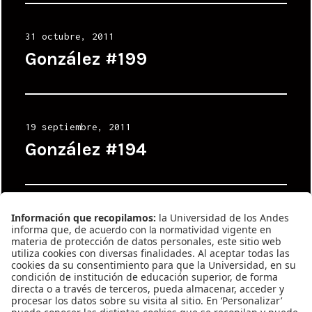
Posted
31 octubre, 2011
on
González #199
Posted
19 septiembre, 2011
on
González #194
Posted
7 marzo, 2011
on
González #177
Posted
25 octubre, 2010