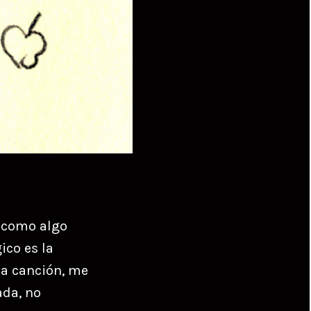
n como algo
ico es la
 la canción, me
ada, no