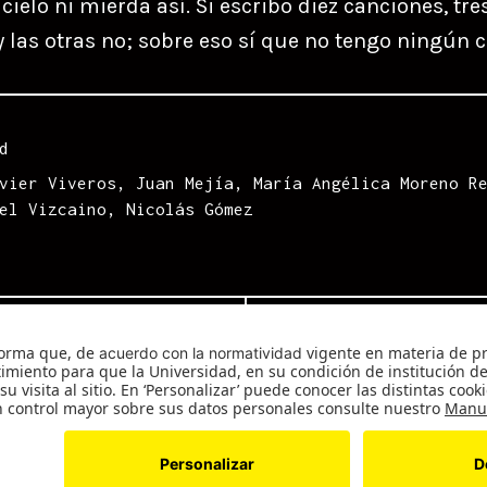
cielo ni mierda así. Si escribo diez canciones, tre
 las otras no; sobre eso sí que no tengo ningún c
d
vier Viveros
,
Juan Mejía
,
María Angélica Moreno R
el Vizcaino
,
Nicolás Gómez
Next
González #20
Next
post:
WordPress.com
.