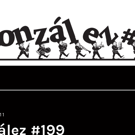
11
ález #199