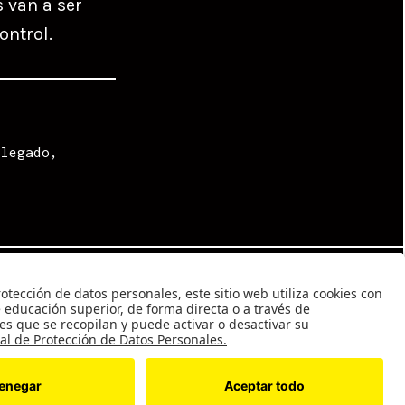
s van a ser
ontrol.
elegado
,
0