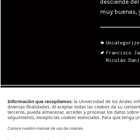
desciende del 
muy buenas, y
Categories
Uncategorize
Tags
Francisco Ja
Nicolás Dani
Navegación
Previous
de
González #198
Previous
post:
entradas
Proudly powered by WordPress
|
Theme: Cyanotype by