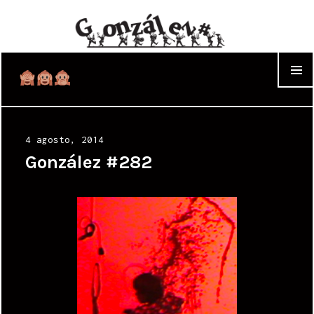
WIDGET
Posted
4 agosto, 2014
on
González #282