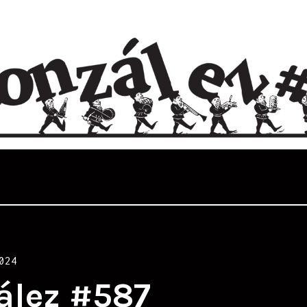
024
ález #587