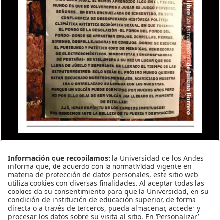
Categories
Uncategorized
Tags
Carolina Cerón
,
Juliana Borrero
Navegación