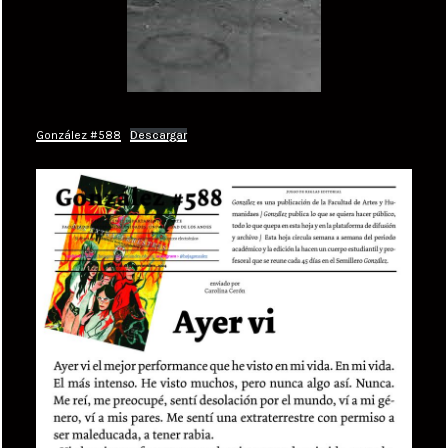
González #588
Descargar