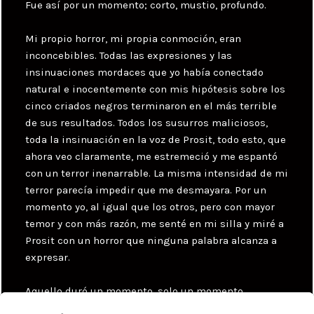
Fue así por un momento; corto, mustio, profundo.
Mi propio horror, mi propia conmoción, eran
inconcebibles. Todas las expresiones y las
insinuaciones mordaces que yo había conectado
natural e inocentemente con mis hipótesis sobre los
cinco criados negros terminaron en el más terrible
de sus resultados. Todos los susurros maliciosos,
toda la insinuación en la voz de Prosit, todo esto, que
ahora veo claramente, me estremeció y me espantó
con un terror inenarrable. La misma intensidad de mi
terror parecía impedir que me desmayara. Por un
momento yo, al igual que los otros, pero con mayor
temor y con más razón, me senté en mi silla y miré a
Prosit con un horror que ninguna palabra alcanza a
expresar.
Aquello duró un momento, solo un momento.
Después, todos los invitados, menos los de ánimo