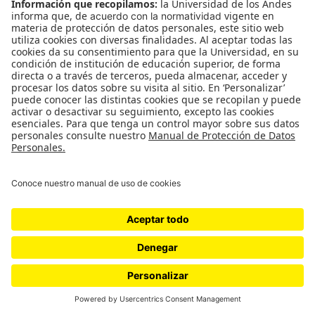
más débil, que se habían desmayado, con una rabia
justa e incontrolable nos apresuramos
frenéticamente hacia el caníbal, hacia el demente
autor de esta espantosa acción. Debió haber sido una
escena horrible para un espectador cualquiera:
aquellos hombres bien educados, bien trajeados,
refinados y semiartísticos eran impulsados por una
furia superior a la de las bestias. Prosit estaba loco,
pero en ese momento nosotros también lo
estábamos. Él no tenía ninguna posibilidad de
vencernos, absolutamente ninguna. De hecho, en ese
instante estábamos más locos que él. Incluso solo
uno de nosotros, por la rabia que teníamos, habría
bastado para darle un terrible castigo al presidente.
Yo, primero que todos, le asesté un golpe al criminal.
Con una rabia tan tremenda que parecía de alguien
más, y todavía me lo parece, pues en mi memoria
resulta casi imposible que yo hubiera tomado la