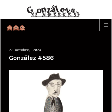
WIDGET
Posted
27 octubre, 2024
on
González #586