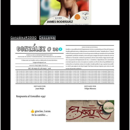
González#3990
Descargar