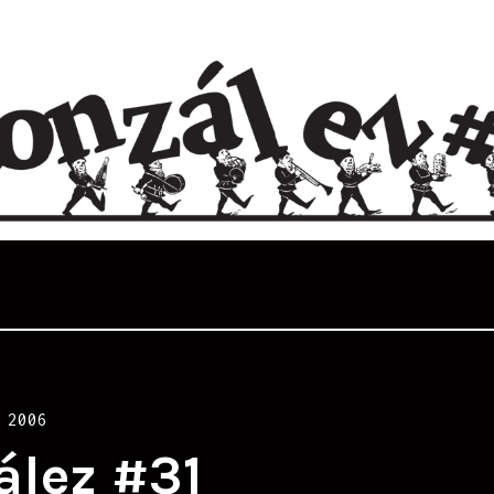
 2006
ález #31