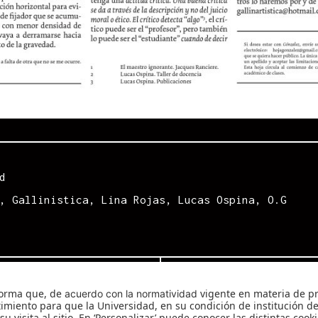
d
,
Gallinistica
,
Lina Rojas
,
Lucas Ospina
,
O.G
Next
González #32
Next