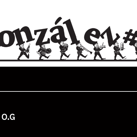
:
O.G