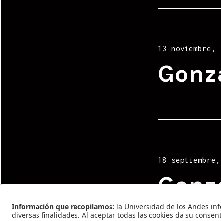
Posted
13 noviembre, 
on
Gonz
Posted
18 septiembre,
on
Gonz