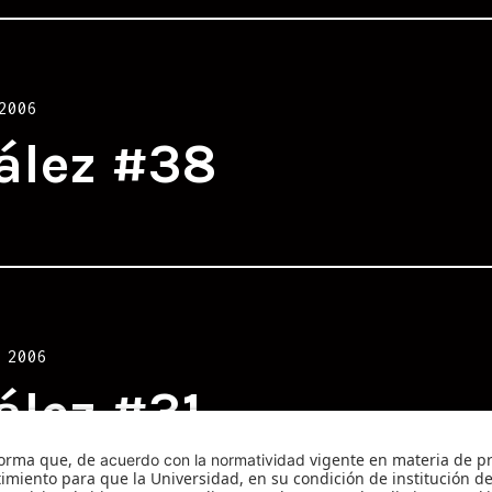
2006
ález #38
 2006
ález #31