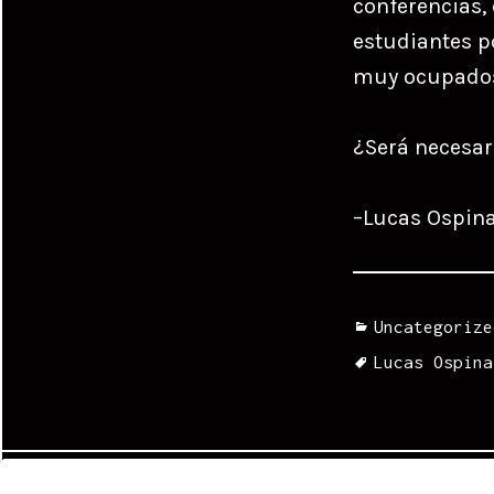
conferencias, 
estudiantes p
muy ocupados 
¿Será necesar
–Lucas Ospin
Categories
Uncategorize
Tags
Lucas Ospina
Navegación