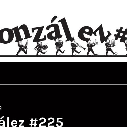
2
ález #225