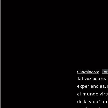
González225
De
Tal vez eso e
experiencias,
el mundo virt
de la vida” of