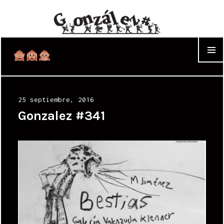
WIDGET
Posted
25 septiembre, 2016
on
Gonzalez #341