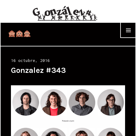
WIDGET
Posted
16 octubre, 2016
on
Gonzalez #343