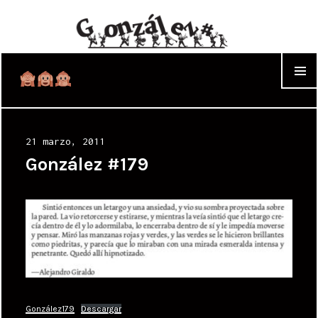
WIDGET
Posted
21 marzo, 2011
on
González #179
González179
Descargar