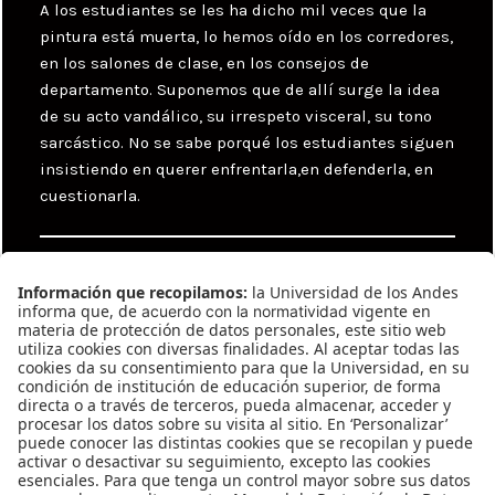
A los estudiantes se les ha dicho mil veces que la
pintura está muerta, lo hemos oído en los corredores,
en los salones de clase, en los consejos de
departamento. Suponemos que de allí surge la idea
de su acto vandálico, su irrespeto visceral, su tono
sarcástico. No se sabe porqué los estudiantes siguen
insistiendo en querer enfrentarla,en defenderla, en
cuestionarla.
Categories
Uncategorized
Tags
Diana Carolina Aldana
,
Juana Anzellini
,
Lina
Espinosa
,
Lucas Ospina
,
Nicolás Gómez
Navegación
Previous
de
González #178
Previous
entradas
post: