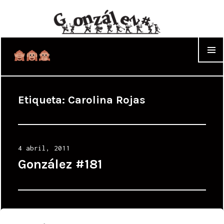
WIDGET
Etiqueta:
Carolina Rojas
Posted
4 abril, 2011
on
González #181
Posted
20 septiembre, 2010