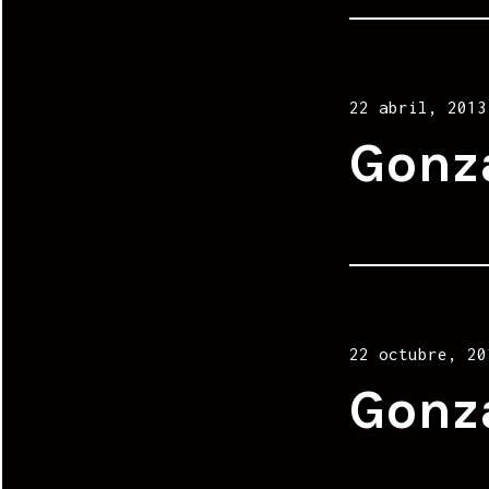
Posted
22 abril, 2013
on
Gonz
Posted
22 octubre, 20
on
Gonz