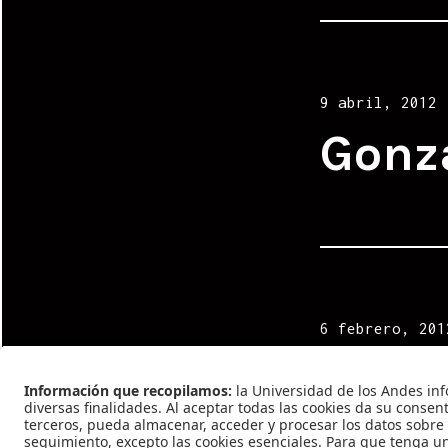
Posted
9 abril, 2012
on
Gonz
Posted
6 febrero, 201
on
Gonz