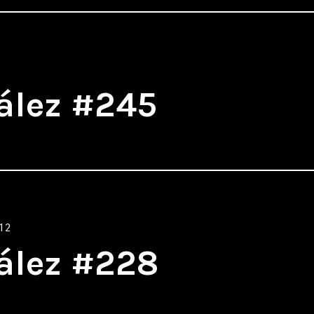
ález #245
12
ález #228