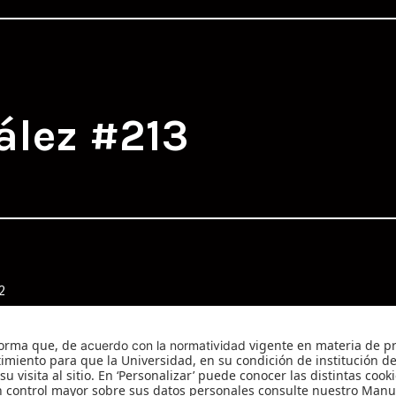
ález #213
2
ález #204