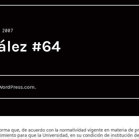
 2007
ález #64
WordPress.com
.