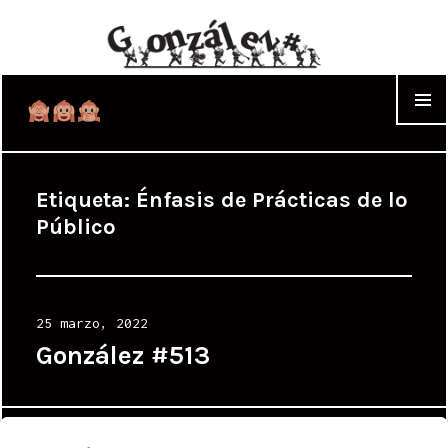
WIDGET
Etiqueta:
Énfasis de Prácticas de lo
Público
Posted
25 marzo, 2022
on
González #513
Proudly powered by WordPress
|
Theme: Cyanotype by