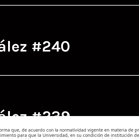
ález #240
ález #239