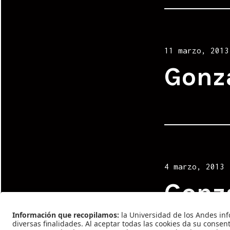
Posted
11 marzo, 2013
on
Gonz
Posted
4 marzo, 2013
on
Gonz