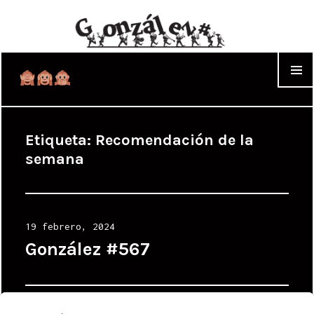
WIDGET
Etiqueta:
Recomendación de la
semana
Posted
19 febrero, 2024
on
González #567