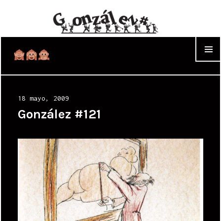
WIDGET
Posted
18 mayo, 2009
on
González #121