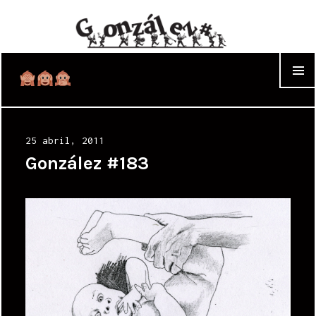
WIDGET
Posted
25 abril, 2011
on
González #183