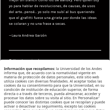
yo para hablar de revoluciones, de causas, de usos
del arte…pensé… yo solo me subí al bus queriendo
que el grafitti fuese una grieta por donde las ideas
se colaran y no una frase a secas.
—Laura Andrea Garzón
Categories
Uncategorized
Tags
Alejandro Giraldo
,
Ana Luisa Gonzalez
Pinzon
,
Juan Mejia
,
Laura Andrea Garzón
,
María José Sánchez Uribe
Navegación
Previous
de
González #182
Previous