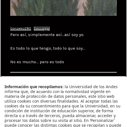
Gonzalez280
Descargar
Pero así, simplemente así…así soy yo.
Es todo lo que tengo, todo lo que soy…
No es mucho… pero es todo
Categories
Uncategorized
Tags
Lina Rojas
,
Natalia Abril Alvarez
,
Nicolás
Gómez
,
Sindy Elizabeth Herrera Bernal
Navegación
Previous