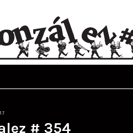
17
alez # 354