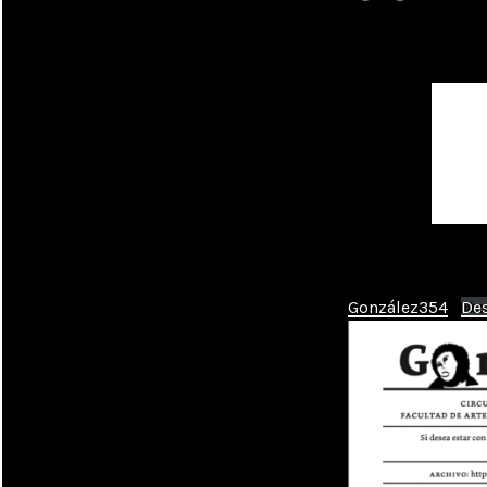
González354
De