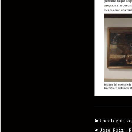
Categories
Uncategorize
Tags
Jose Ruiz
,
R