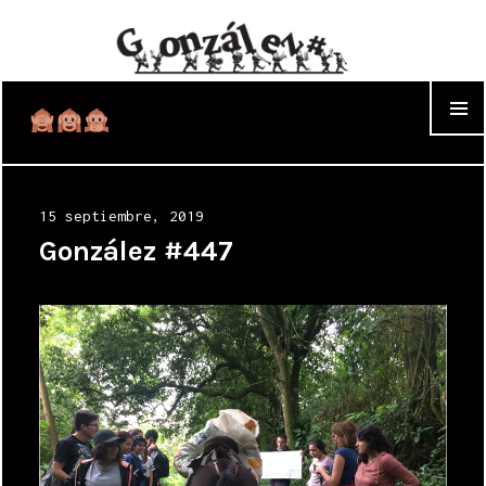
WIDGET
Posted
15 septiembre, 2019
on
González #447