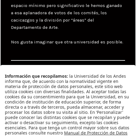
espacio mínimo pero significativo le hemos ganado
a esa aplanadora de votos de los comités, los
cacicazgos y la división por “áreas” del
Departamento de Arte.
Nos gusta imaginar que otra universidad es posible.
Categories
Uncategorized
Tags
Catalina Mejía
,
Departamento de Arte
,
Reforma
Navegación
Previous
de
González #531
Previous
entradas
post: