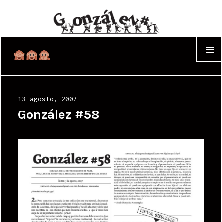
WIDGET
Posted
13 agosto, 2007
on
González #58