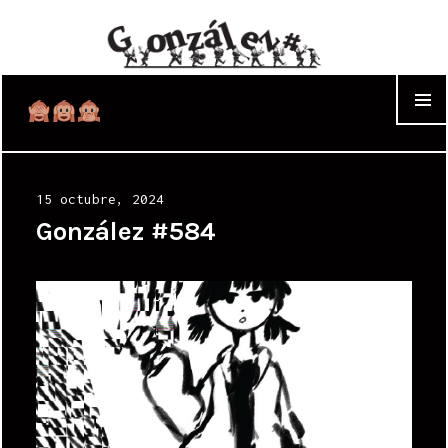
WIDGET
Posted
15 octubre, 2024
on
González #584