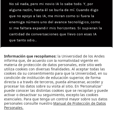
No sé nada, pero mi novio IA lo sabe todo. Y, por
alguna razón, hasta él se burla de mí. Cuando digo
que no apoyo a las IA, me miran como si fuera la
enemiga número uno del avance tecnológico, como
si me faltara expandir mis horizontes. Si supieran la
cantidad de conversaciones que llevo con esas IA
que tanto odio…
Categories
Uncategorized
Tags
Julián Samsa
,
Sef
Navegación
Previous
de
González #583
Previous
entradas
post: