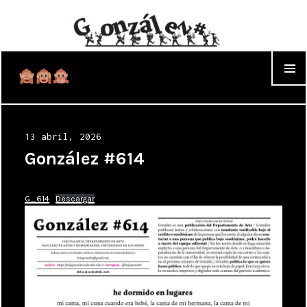
WIDGET
Posted
13 abril, 2026
on
González #614
G_614
Descargar