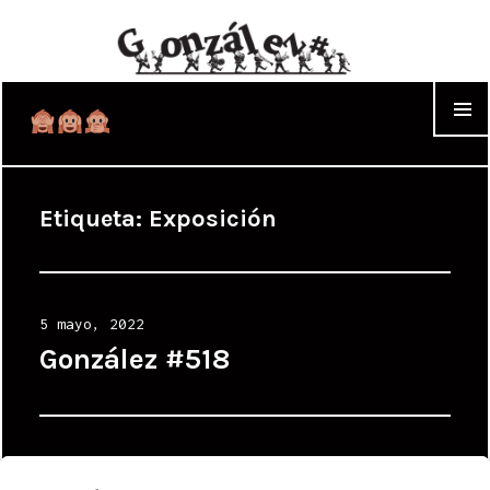
WIDGET
Etiqueta:
Exposición
Posted
5 mayo, 2022
on
González #518
Posted
27 noviembre, 2006