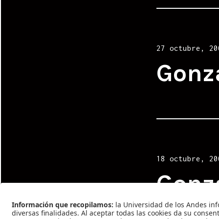
Posted
27 octubre, 20
on
Gonz
Posted
18 octubre, 20
on
Gonz