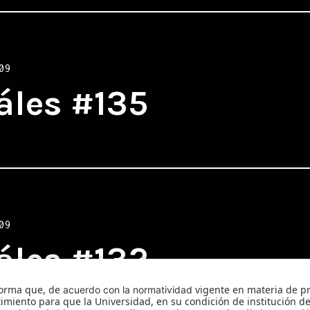
09
áles #135
09
áles #132