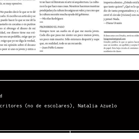
d
critores (no de escolares)
,
Natalia Azuelo