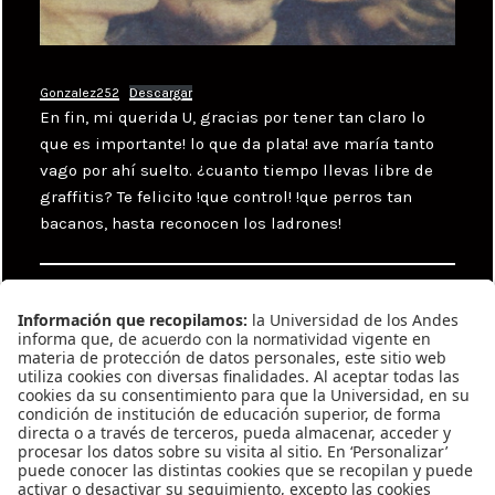
Gonzalez252
Descargar
En fin, mi querida U, gracias por tener tan claro lo
que es importante! lo que da plata! ave maría tanto
vago por ahí suelto. ¿cuanto tiempo llevas libre de
graffitis? Te felicito !que control! !que perros tan
bacanos, hasta reconocen los ladrones!
Categories
Uncategorized
Tags
Catalina Rojas
,
David La torre
,
Mariana
Jurado
Navegación
Previous
de