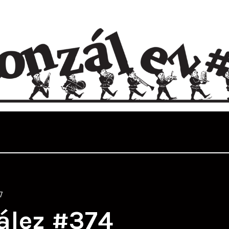
7
ález #374