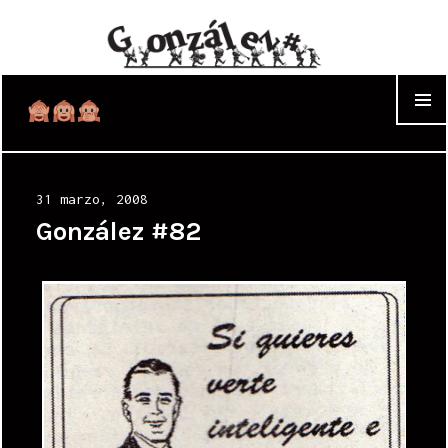
WIDGET
Posted
31 marzo, 2008
on
González #82