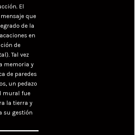
cción. El
n mensaje que
regrado de la
vacaciones en
ación de
l). Tal vez
la memoria y
ica de paredes
os, un pedazo
El mural fue
a la tierra y
a su gestión