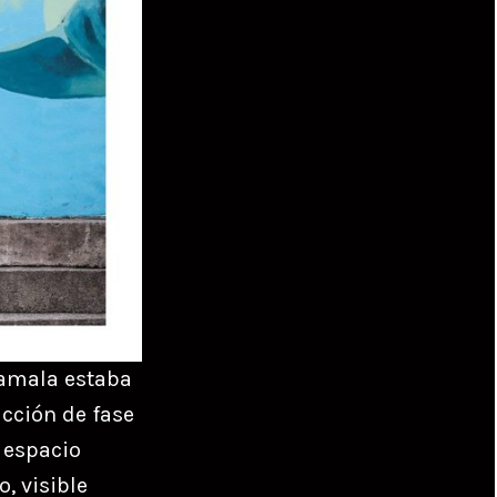
tamala estaba
ucción de fase
l espacio
, visible