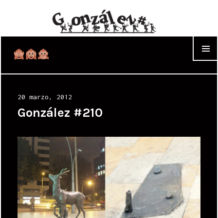
WIDGET
Posted
20 marzo, 2012
on
González #210