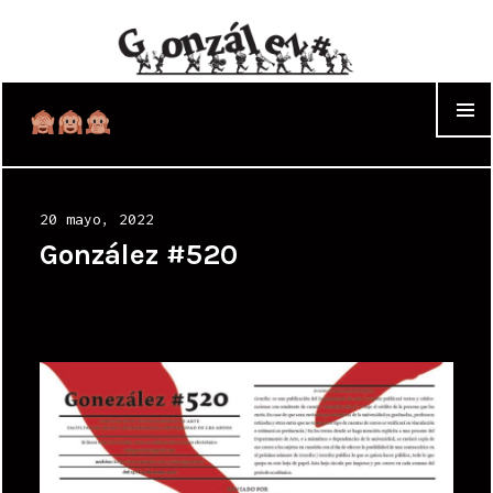
WIDGET
Posted
20 mayo, 2022
on
González #520