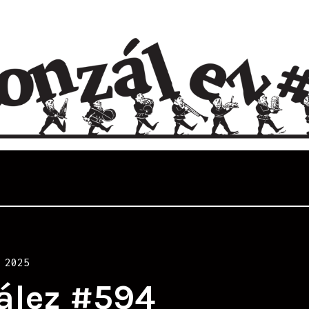
 2025
ález #594