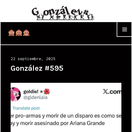
WIDGET
Posted
22 septiembre, 2025
on
González #595