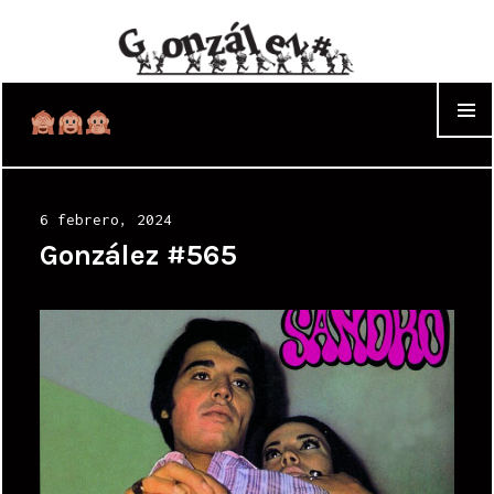
WIDGET
Posted
6 febrero, 2024
on
González #565