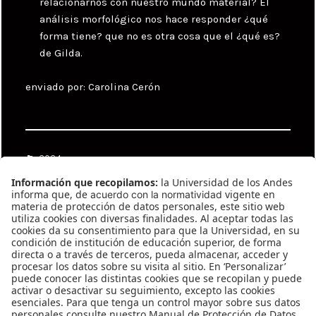
relacionarnos con nuestro mundo material? El
análisis morfológico nos hace responder ¿qué
forma tiene? que no es otra cosa que el ¿qué es?
de Gilda.
enviado por: Carolina Cerón
Categories
2024
Tags
Carolina Cerón
,
Juan Mejía
,
Maria Antonia
Plata
,
Nicolás Barrera
,
Nicolás Gómez
Echeverri
Navegación
Previous
de
González #564
Previous
entradas
post: