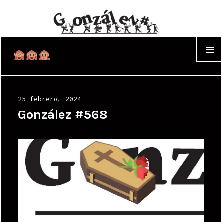
WIDGET
Posted
25 febrero, 2024
on
González #568